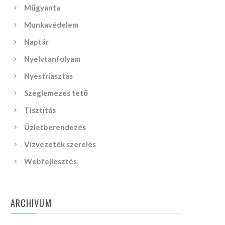
Műgyanta
Munkavédelem
Naptár
Nyelvtanfolyam
Nyestriasztás
Szeglemezes tető
Tisztítás
Üzletberendezés
Vízvezeték szerelés
Webfejlesztés
ARCHIVUM