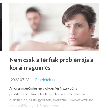
Nem csak a férfiak problémája a
korai magömlés
2023.07.23
Részletek >>
A korai magömlés egy olyan férfi szexuális
probléma, amikor a férfi nem tudja kontrollálni az
ejakulációt, és túl gyorsan, akaratlanul következik be
a szexuális együttlét kezdetén ...