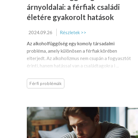
árnyoldalai: a férfiak családi
életére gyakorolt hatások
2024.09.26
Részletek >>
Az alkoholfüggőség egy komoly társadalmi
probléma, amely különösen a férfiak körében
elterjedt. Az alkoholizmus nem csupán a fogyasztót
érinti, hanem hatással van a családtagokra i ...
Férfi problémák