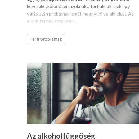
keveréke, különösen azoknak a férfiaknak, akik egy
válás után próbálnak ismét megnyílni valaki előtt. Az
elvált férfiak számára a ...
Férfi problémák
Az alkoholfüggőség