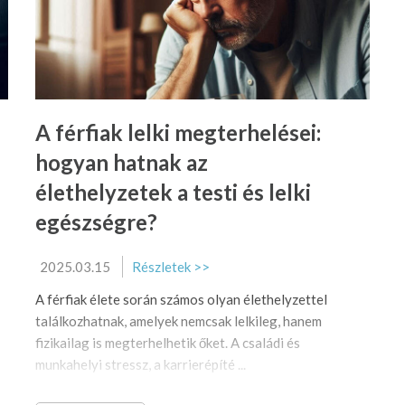
A férfiak lelki megterhelései:
hogyan hatnak az
élethelyzetek a testi és lelki
egészségre?
2025.03.15
Részletek >>
A férfiak élete során számos olyan élethelyzettel
találkozhatnak, amelyek nemcsak lelkileg, hanem
fizikailag is megterhelhetik őket. A családi és
munkahelyi stressz, a karrierépíté ...