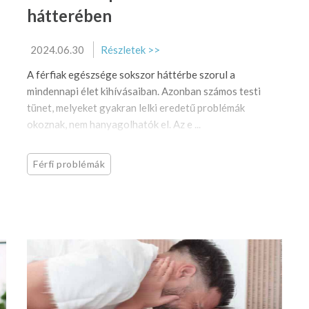
hátterében
2024.06.30
Részletek >>
A férfiak egészsége sokszor háttérbe szorul a
mindennapi élet kihívásaiban. Azonban számos testi
tünet, melyeket gyakran lelki eredetű problémák
okoznak, nem hanyagolhatók el. Az e ...
Férfi problémák