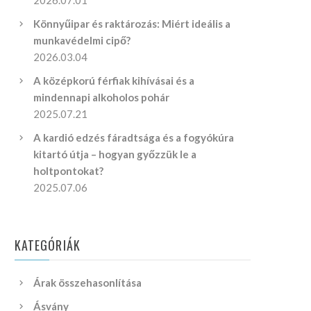
2026.07.01
Könnyűipar és raktározás: Miért ideális a
munkavédelmi cipő?
2026.03.04
A középkorú férfiak kihívásai és a
mindennapi alkoholos pohár
2025.07.21
A kardió edzés fáradtsága és a fogyókúra
kitartó útja – hogyan győzzük le a
holtpontokat?
2025.07.06
KATEGÓRIÁK
Árak összehasonlítása
Ásvány