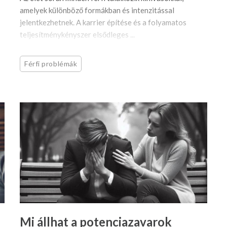
amelyek különböző formákban és intenzitással
jelentkezhetnek. A karrier építése és a folyamatos
teljesítménykényszer elsődleges ...
Férfi problémák
Mi állhat a potenciazavarok