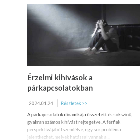
Érzelmi kihívások a
párkapcsolatokban
2024.01.24
Részletek >>
A párkapcsolatok dinamikája összetett és sokszínű,
gyakran számos kihívást rejtegetve. A férfiak
perspektívájából szemlélve, egy sor probléma
jelentkezhet, melyek hatással vannak a ...