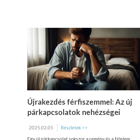
Újrakezdés férfiszemmel: Az új
párkapcsolatok nehézségei
2025.02.05
Részletek >>
Egy új párkapcsolat sokszor a remény és a félelem