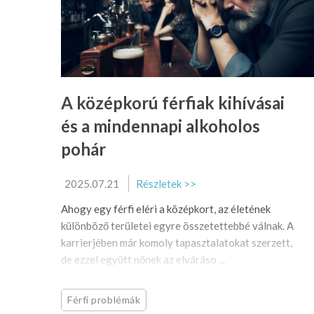
A középkorú férfiak kihívásai
és a mindennapi alkoholos
pohár
2025.07.21
Részletek >>
Ahogy egy férfi eléri a középkort, az életének
különböző területei egyre összetettebbé válnak. A
karrierjében már komoly tapasztalatokat szerzett,
de ezzel együtt nőnek az elváráso ...
Férfi problémák