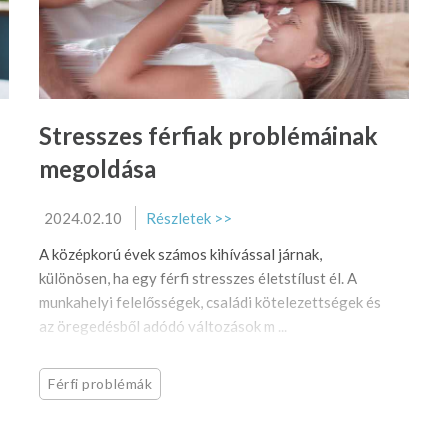
Stresszes férfiak problémáinak
megoldása
2024.02.10
Részletek >>
A középkorú évek számos kihívással járnak,
különösen, ha egy férfi stresszes életstílust él. A
munkahelyi felelősségek, családi kötelezettségek és
az öregedésből adódó változások m ...
Férfi problémák