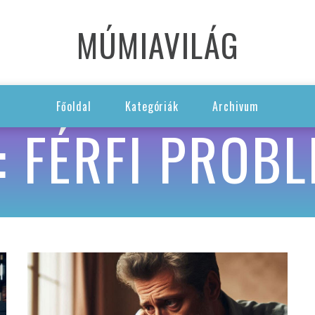
MÚMIAVILÁG
Főoldal
Kategóriák
Archivum
: FÉRFI PROB