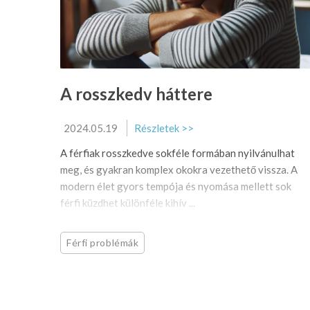
A rosszkedv háttere
2024.05.19
Részletek >>
A férfiak rosszkedve sokféle formában nyilvánulhat
meg, és gyakran komplex okokra vezethető vissza. A
modern élet gyors tempója és nyomása mellett sok
férfi küzdhet különféle kihív ...
Férfi problémák