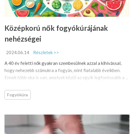
Középkorú nők fogyókúrájának
nehézségei
2024.06.14
Részletek >>
A 40 év feletti nők gyakran szembesülnek azzal a kihívással,
hogy nehezebb számukra a fogyás, mint fiatalabb éveikben.
Ennek több oka is van, amelyek közül az egyik legfontosabb a ...
Fogyókúra