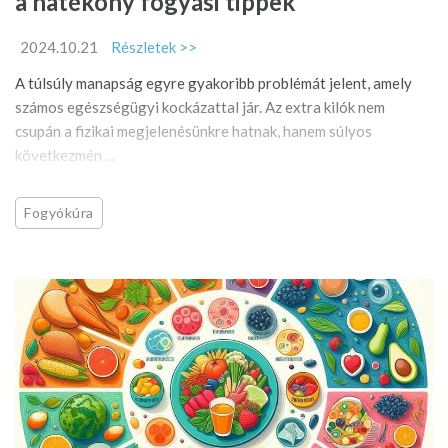
a hatékony fogyási tippek
2024.10.21
Részletek >>
A túlsúly manapság egyre gyakoribb problémát jelent, amely
számos egészségügyi kockázattal jár. Az extra kilók nem
csupán a fizikai megjelenésünkre hatnak, hanem súlyos
következmén ...
Fogyókúra