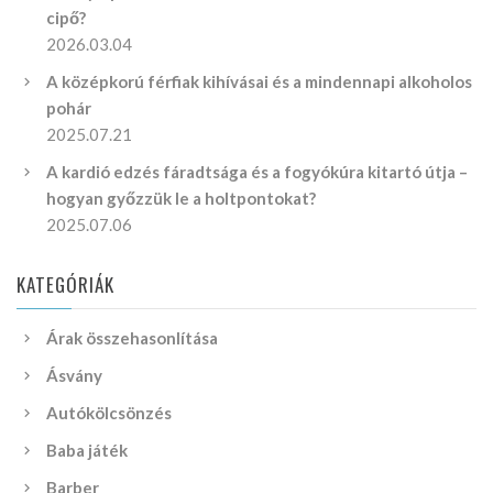
cipő?
2026.03.04
A középkorú férfiak kihívásai és a mindennapi alkoholos
pohár
2025.07.21
A kardió edzés fáradtsága és a fogyókúra kitartó útja –
hogyan győzzük le a holtpontokat?
2025.07.06
KATEGÓRIÁK
Árak összehasonlítása
Ásvány
Autókölcsönzés
Baba játék
Barber