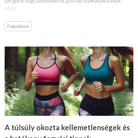
azt ígérik, hogy könnyedén és gyorsan leadhatunk kilókat,
miköz ...
Fogyókúra
A túlsúly okozta kellemetlenségek és