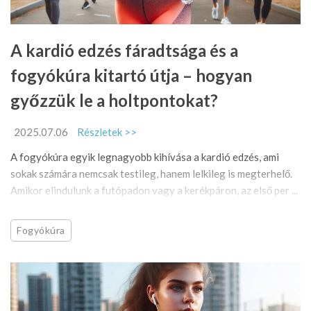
A kardió edzés fáradtsága és a
fogyókúra kitartó útja – hogyan
győzzük le a holtpontokat?
2025.07.06
Részletek >>
A fogyókúra egyik legnagyobb kihívása a kardió edzés, ami
sokak számára nemcsak testileg, hanem lelkileg is megterhelő.
Amikor elindulunk a futópadon vagy a kerékpáron, az első per ...
Fogyókúra