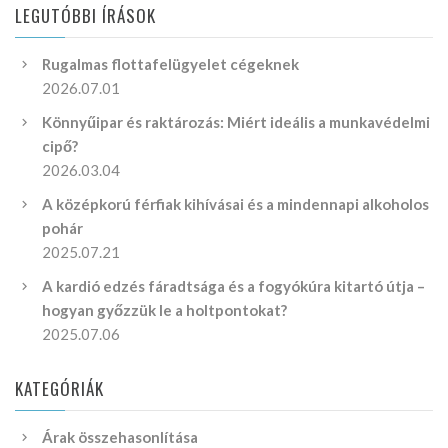
LEGUTÓBBI ÍRÁSOK
Rugalmas flottafelügyelet cégeknek
2026.07.01
Könnyűipar és raktározás: Miért ideális a munkavédelmi
cipő?
2026.03.04
A középkorú férfiak kihívásai és a mindennapi alkoholos
pohár
2025.07.21
A kardió edzés fáradtsága és a fogyókúra kitartó útja –
hogyan győzzük le a holtpontokat?
2025.07.06
KATEGÓRIÁK
Árak összehasonlítása