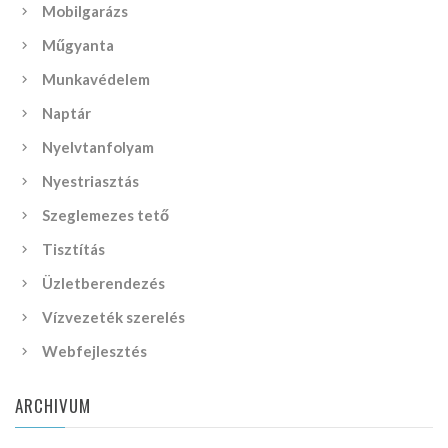
Mobilgarázs
Műgyanta
Munkavédelem
Naptár
Nyelvtanfolyam
Nyestriasztás
Szeglemezes tető
Tisztítás
Üzletberendezés
Vízvezeték szerelés
Webfejlesztés
ARCHIVUM