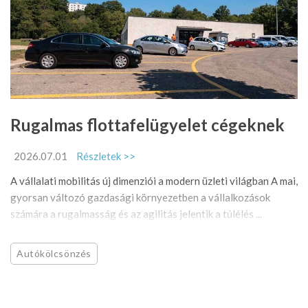
Rugalmas flottafelügyelet cégeknek
2026.07.01
Részletek >>
A vállalati mobilitás új dimenziói a modern üzleti világban A mai,
gyorsan változó gazdasági környezetben a vállalkozások
számára a rugalmasság és az agilitás jelentik a túlélés ...
Autókölcsönzés