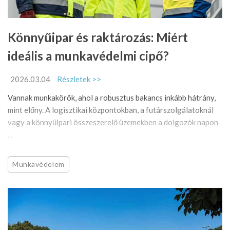
Könnyűipar és raktározás: Miért
ideális a munkavédelmi cipő?
2026.03.04
Részletek >>
Vannak munkakörök, ahol a robusztus bakancs inkább hátrány,
mint előny. A logisztikai központokban, a futárszolgálatoknál
vagy a könnyűipari összeszerelő üzemekben a dolgozók napon
...
Munkavédelem