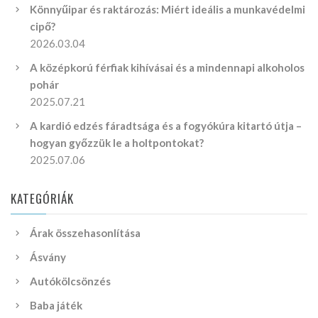
Könnyűipar és raktározás: Miért ideális a munkavédelmi
cipő?
2026.03.04
A középkorú férfiak kihívásai és a mindennapi alkoholos
pohár
2025.07.21
A kardió edzés fáradtsága és a fogyókúra kitartó útja –
hogyan győzzük le a holtpontokat?
2025.07.06
KATEGÓRIÁK
Árak összehasonlítása
Ásvány
Autókölcsönzés
Baba játék