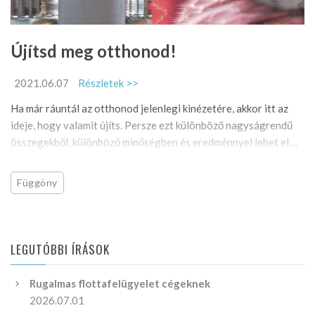
Újítsd meg otthonod!
2021.06.07
Részletek >>
Ha már ráuntál az otthonod jelenlegi kinézetére, akkor itt az
ideje, hogy valamit újíts. Persze ezt különböző nagyságrendű
összegekből, különböző minőségben és eredménnyel lehet el ...
Függöny
LEGUTÓBBI ÍRÁSOK
Rugalmas flottafelügyelet cégeknek
2026.07.01