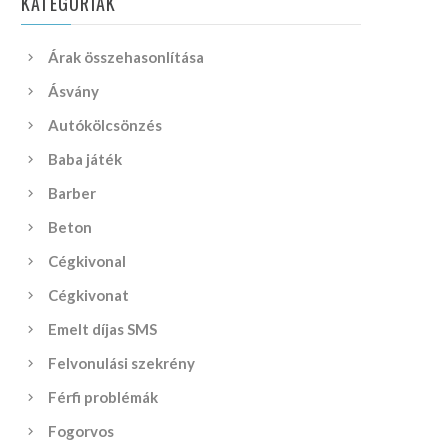
KATEGÓRIÁK
Árak összehasonlítása
Ásvány
Autókölcsönzés
Baba játék
Barber
Beton
Cégkivonal
Cégkivonat
Emelt díjas SMS
Felvonulási szekrény
Férfi problémák
Fogorvos