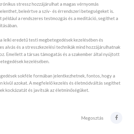
 krónikus stressz hozzájárulhat a magas vérnyomás
elenthet, beleértve a szív- és érrendszeri betegségeket is.
t például a rendszeres testmozgás és a meditáció, segíthet a
ításában.
 a lelki eredetű testi megbetegedések kezelésében és
s alvás és a stresszkezelési technikák mind hozzájárulhatnak
z. Emellett a társas támogatás és a szakember által nyújtott
gbetegedések kezelésében.
egedések sokféle formában jelentkezhetnek, fontos, hogy a
men kívül azokat. A megfelelő kezelés és életmódváltás segíthet
k kockázatát és javítsák az életminőségüket.
Megosztás