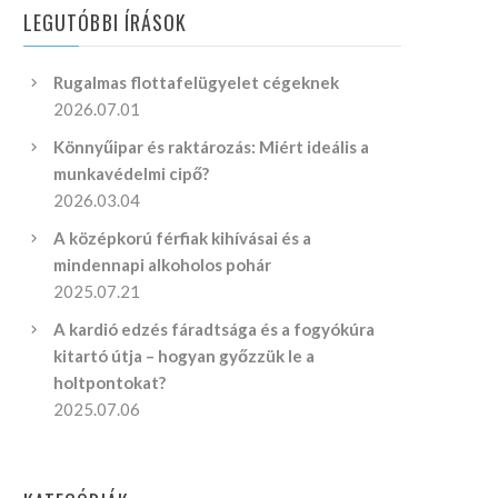
LEGUTÓBBI ÍRÁSOK
Rugalmas flottafelügyelet cégeknek
2026.07.01
Könnyűipar és raktározás: Miért ideális a
munkavédelmi cipő?
2026.03.04
A középkorú férfiak kihívásai és a
mindennapi alkoholos pohár
2025.07.21
A kardió edzés fáradtsága és a fogyókúra
kitartó útja – hogyan győzzük le a
holtpontokat?
2025.07.06