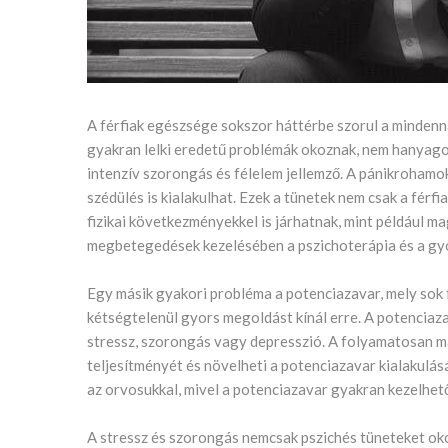
A férfiak egészsége sokszor háttérbe szorul a mindenn
gyakran lelki eredetű problémák okoznak, nem hanyagol
intenzív szorongás és félelem jellemző. A pánikrohamok
szédülés is kialakulhat. Ezek a tünetek nem csak a fér
fizikai következményekkel is járhatnak, mint például m
megbetegedések kezelésében a pszichoterápia és a gyó
Egy másik gyakori probléma a potenciazavar, mely sok f
kétségtelenül gyors megoldást kínál erre. A potenciaz
stressz, szorongás vagy depresszió. A folyamatosan ma
teljesítményét és növelheti a potenciazavar kialakulás
az orvosukkal, mivel a potenciazavar gyakran kezelhető 
A stressz és szorongás nemcsak pszichés tüneteket ok