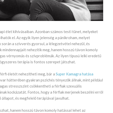
api élet kihívásaiban. Azonban számos testi tünet, melyeket
hatók el. Az egyik ilyen jelenség a pánikroham, melyet
 során a szívverés gyorsul, a lélegzetvétel nehezül, és
fiak mindennapjait nehezítik meg, hanem hosszú távon komoly
agas vérnyomás és szívproblémák. Az ilyen típusú lelki eredetű
gyszeres terápia is fontos szerepet játszhat.
érfi életét nehezítheti meg, bár a
Super Kamagra hatása
avar hátterében gyakran pszichés tényezők állnak, mint például
gas stresszszint csökkentheti a férfiak szexuális
ának kockázatát. Fontos, hogy a férfiak merjenek beszélni erről
állapot, és megfelelő terápiával javulhat.
ozhat, hanem hosszú távon komoly hatással lehet az