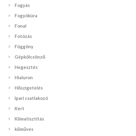
Fogyás
Fogyókúra
Fonal
Fotózás
Függöny
Gépkölcsönző
Hegesztés
Hialuron
Hőszigetelés
Ipari csatlakozó
Kert
Klímatisztítás
kőműves