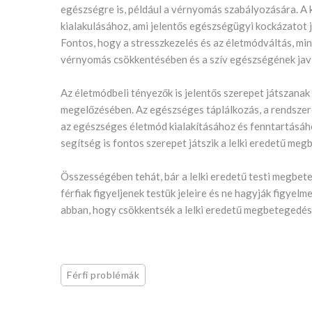
egészségre is, például a vérnyomás szabályozására. A
kialakulásához, ami jelentős egészségügyi kockázatot j
Fontos, hogy a stresszkezelés és az életmódváltás, min
vérnyomás csökkentésében és a szív egészségének jav
Az életmódbeli tényezők is jelentős szerepet játszanak
megelőzésében. Az egészséges táplálkozás, a rendszere
az egészséges életmód kialakításához és fenntartásáho
segítség is fontos szerepet játszik a lelki eredetű me
Összességében tehát, bár a lelki eredetű testi megbet
férfiak figyeljenek testük jeleire és ne hagyják figyel
abban, hogy csökkentsék a lelki eredetű megbetegedése
Férfi problémák