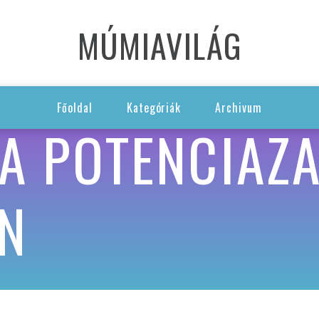
MÚMIAVILÁG
Főoldal
Kategóriák
Archivum
 A POTENCIAZ
N