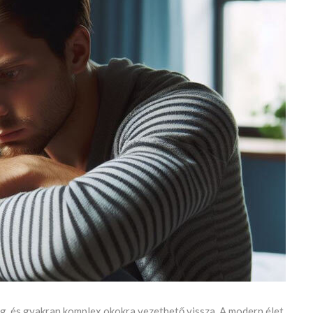
g, és gyakran komplex okokra vezethető vissza. A modern élet