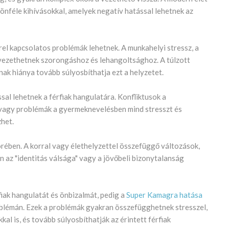
önféle kihívásokkal, amelyek negatív hatással lehetnek az
rel kapcsolatos problémák lehetnek. A munkahelyi stressz, a
vezethetnek szorongáshoz és lehangoltsághoz. A túlzott
k hiánya tovább súlyosbíthatja ezt a helyzetet.
sal lehetnek a férfiak hangulatára. Konfliktusok a
 vagy problémák a gyermeknevelésben mind stresszt és
het.
körében. A korral vagy élethelyzettel összefüggő változások,
n az "identitás válsága" vagy a jövőbeli bizonytalanság
iak hangulatát és önbizalmát, pedig a
Super Kamagra hatása
roblémán. Ezek a problémák gyakran összefügghetnek stresszel,
l is, és tovább súlyosbíthatják az érintett férfiak