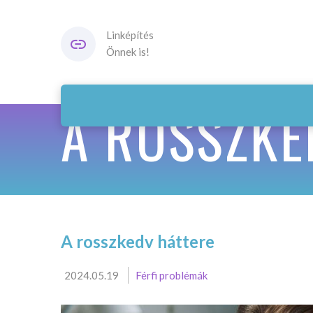
Linképítés
Önnek is!
A ROSSZKE
A rosszkedv háttere
2024.05.19
Férfi problémák