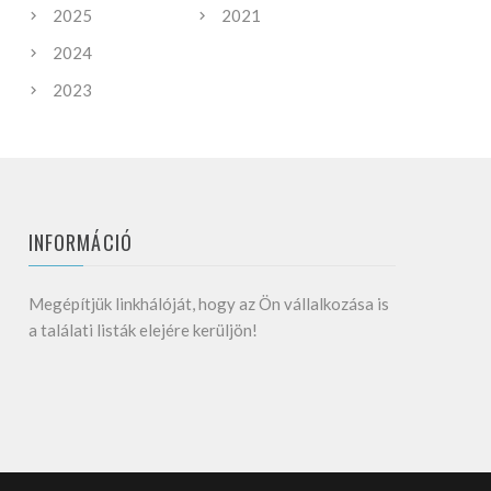
2025
2021
2024
2023
INFORMÁCIÓ
Megépítjük linkhálóját, hogy az Ön vállalkozása is
a találati listák elejére kerüljön!