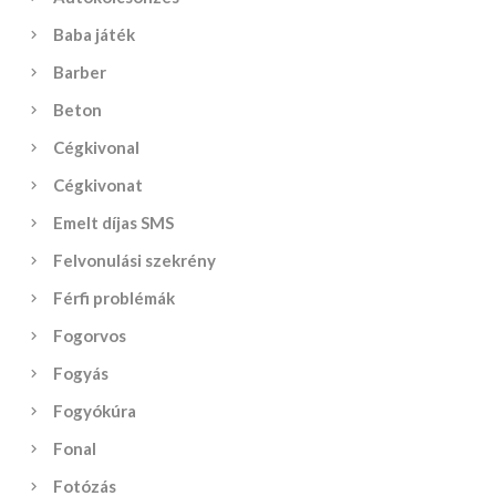
Baba játék
Barber
Beton
Cégkivonal
Cégkivonat
Emelt díjas SMS
Felvonulási szekrény
Férfi problémák
Fogorvos
Fogyás
Fogyókúra
Fonal
Fotózás