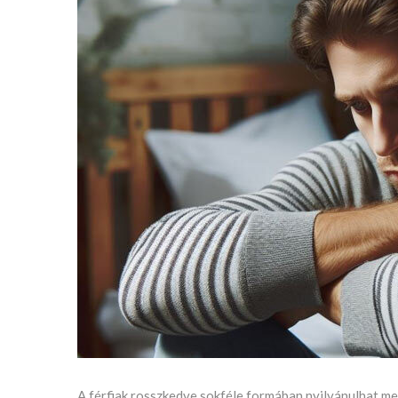
A férfiak rosszkedve sokféle formában nyilvánulhat me