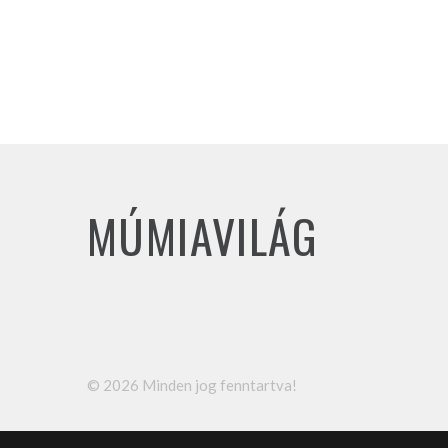
MÚMIAVILÁG
©
2026
Minden jog fenntartva!