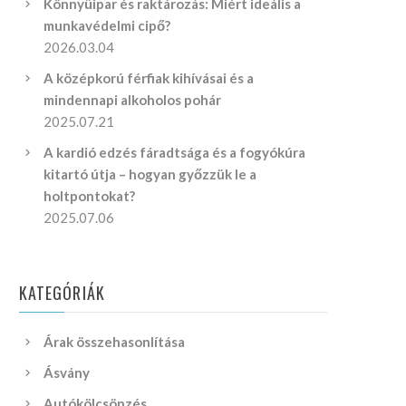
Könnyűipar és raktározás: Miért ideális a
munkavédelmi cipő?
2026.03.04
A középkorú férfiak kihívásai és a
mindennapi alkoholos pohár
2025.07.21
A kardió edzés fáradtsága és a fogyókúra
kitartó útja – hogyan győzzük le a
holtpontokat?
2025.07.06
KATEGÓRIÁK
Árak összehasonlítása
Ásvány
Autókölcsönzés