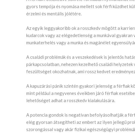
gyors tempója és nyomása mellett sok férfi küzdhet kül
érzelmi és mentális jólétére.
Az egyik leggyakoribb ok a rosszkedv mögött a karrier
kudarcok vagy az elégedetlenség a munkával gyakran 
munkaterhelés vagy a munka és magánélet egyensúlyána
A családi problémák és a veszekedések is jelentős hatás
párkapcsolatban, nehezen kezelhető családi helyzetek
feszültséget okozhatnak, ami rossz kedvet eredményez
A kapuzárási pánik szintén gyakori jelenség a férfiak 
mint például a negyvenes éveikben járó férfiak esetébe
lehetőséget adhat a rosszkedv kialakulására.
A potencia gondok is negatívan befolyásolhatják a férf
elég gyorsan átsegítheti az embert az ilyen jellegű p
szorongással vagy akár fizikai egészségügyi problémákka