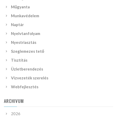
Műgyanta
Munkavédelem
Naptár
Nyelvtanfolyam
Nyestriasztás
Szeglemezes tető
Tisztítás
Üzletberendezés
Vízvezeték szerelés
Webfejlesztés
ARCHIVUM
2026