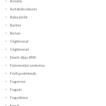
Ásvány
Autókölcsönzés
Baba játék
Barber
Beton
Cégkivonal
Cégkivonat
Emelt díjas SMS
Felvonulási szekrény
Férfi problémák
Fogorvos
Fogyás
Fogyókúra
Fonal