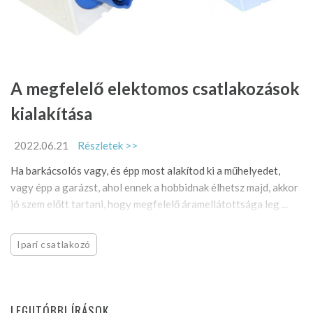
A megfelelő elektomos csatlakozások
kialakítása
2022.06.21
Részletek >>
Ha barkácsolós vagy, és épp most alakítod ki a műhelyedet,
vagy épp a garázst, ahol ennek a hobbidnak élhetsz majd, akkor
jó szem előtt tartani, hogy megfelelő áramellátottsága leg ...
Ipari csatlakozó
LEGUTÓBBI ÍRÁSOK