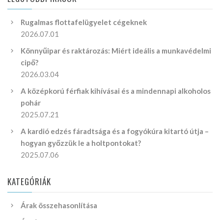
Rugalmas flottafelügyelet cégeknek
2026.07.01
Könnyűipar és raktározás: Miért ideális a munkavédelmi
cipő?
2026.03.04
A középkorú férfiak kihívásai és a mindennapi alkoholos
pohár
2025.07.21
A kardió edzés fáradtsága és a fogyókúra kitartó útja –
hogyan győzzük le a holtpontokat?
2025.07.06
KATEGÓRIÁK
Árak összehasonlítása