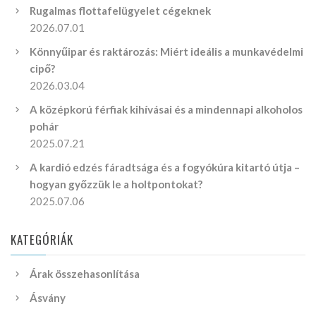
Rugalmas flottafelügyelet cégeknek
2026.07.01
Könnyűipar és raktározás: Miért ideális a munkavédelmi
cipő?
2026.03.04
A középkorú férfiak kihívásai és a mindennapi alkoholos
pohár
2025.07.21
A kardió edzés fáradtsága és a fogyókúra kitartó útja –
hogyan győzzük le a holtpontokat?
2025.07.06
KATEGÓRIÁK
Árak összehasonlítása
Ásvány