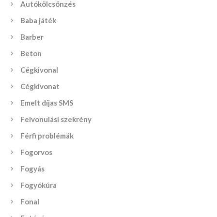
Autókölcsönzés
Baba játék
Barber
Beton
Cégkivonal
Cégkivonat
Emelt díjas SMS
Felvonulási szekrény
Férfi problémák
Fogorvos
Fogyás
Fogyókúra
Fonal