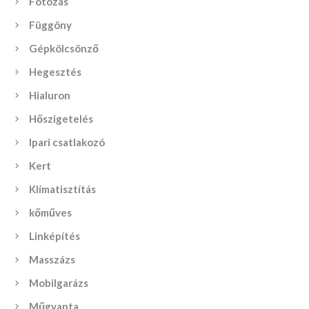
Fotózás
Függöny
Gépkölcsönző
Hegesztés
Hialuron
Hőszigetelés
Ipari csatlakozó
Kert
Klímatisztítás
kőműves
Linképítés
Masszázs
Mobilgarázs
Műgyanta