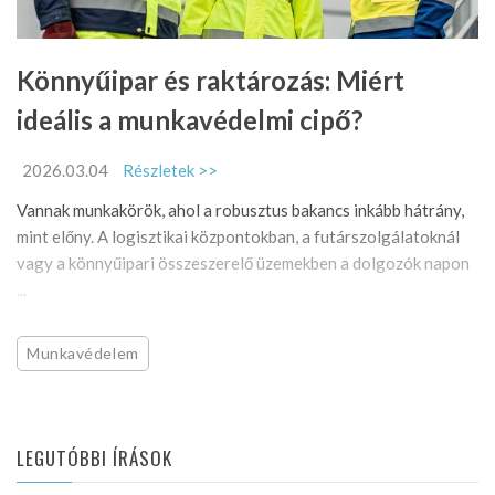
Könnyűipar és raktározás: Miért
ideális a munkavédelmi cipő?
2026.03.04
Részletek >>
Vannak munkakörök, ahol a robusztus bakancs inkább hátrány,
mint előny. A logisztikai központokban, a futárszolgálatoknál
vagy a könnyűipari összeszerelő üzemekben a dolgozók napon
...
Munkavédelem
LEGUTÓBBI ÍRÁSOK