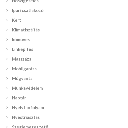
Hőszigetelés
Ipari csatlakozó
Kert
Klímatisztítás
kőműves
Linképítés
Masszázs
Mobilgarázs
Műgyanta
Munkavédelem
Naptár
Nyelvtanfolyam
Nyestriasztás
Szeglemezes tető