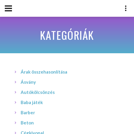
KATEGÓRIÁK
Árak összehasonlítása
Ásvány
Autókölcsönzés
Baba játék
Barber
Beton
Cégkivonal