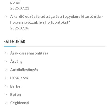
pohár
2025.07.21
A kardió edzés fáradtsága és a fogyókúra kitartó útja –
hogyan győzzük le a holtpontokat?
2025.07.06
KATEGÓRIÁK
Árak összehasonlítása
Ásvány
Autókölcsönzés
Baba játék
Barber
Beton
Cégkivonal