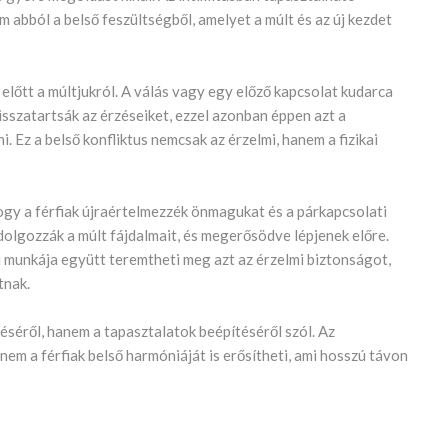
 abból a belső feszültségből, amelyet a múlt és az új kezdet
előtt a múltjukról. A válás vagy egy előző kapcsolat kudarca
isszatartsák az érzéseiket, ezzel azonban éppen azt a
. Ez a belső konfliktus nemcsak az érzelmi, hanem a fizikai
hogy a férfiak újraértelmezzék önmagukat és a párkapcsolati
ldolgozzák a múlt fájdalmait, és megerősödve lépjenek előre.
i munkája együtt teremtheti meg azt az érzelmi biztonságot,
tnak.
léséről, hanem a tapasztalatok beépítéséről szól. Az
em a férfiak belső harmóniáját is erősítheti, ami hosszú távon