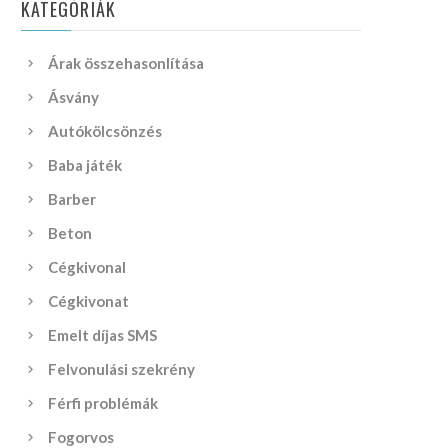
KATEGÓRIÁK
Árak összehasonlítása
Ásvány
Autókölcsönzés
Baba játék
Barber
Beton
Cégkivonal
Cégkivonat
Emelt díjas SMS
Felvonulási szekrény
Férfi problémák
Fogorvos