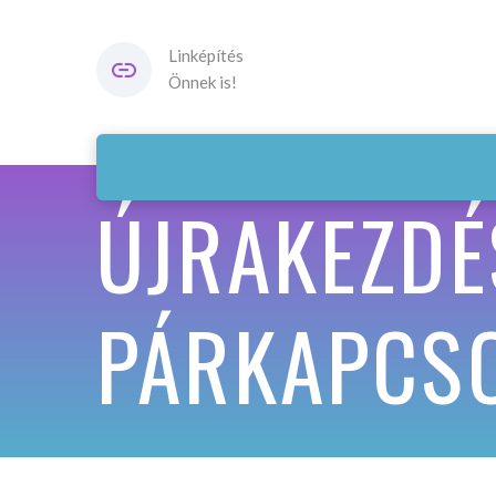
Linképítés
Önnek is!
ÚJRAKEZDÉ
PÁRKAPCSO