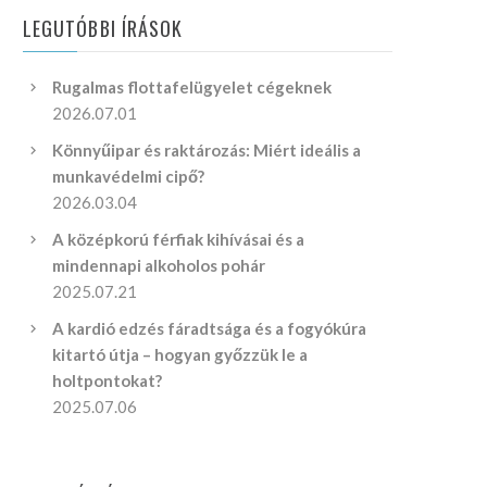
LEGUTÓBBI ÍRÁSOK
Rugalmas flottafelügyelet cégeknek
2026.07.01
Könnyűipar és raktározás: Miért ideális a
munkavédelmi cipő?
2026.03.04
A középkorú férfiak kihívásai és a
mindennapi alkoholos pohár
2025.07.21
A kardió edzés fáradtsága és a fogyókúra
kitartó útja – hogyan győzzük le a
holtpontokat?
2025.07.06