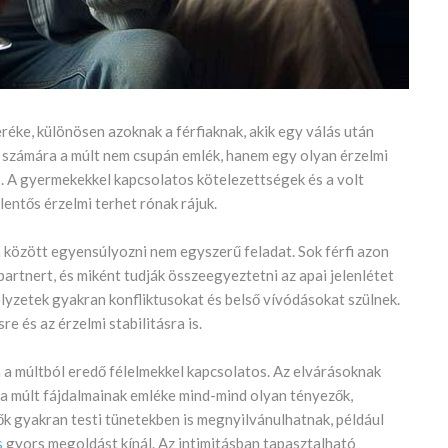
réke, különösen azoknak a férfiaknak, akik egy válás után
iak számára a múlt nem csupán emlék, hanem egy olyan érzelmi
s. A gyermekekkel kapcsolatos kötelezettségek és a volt
entős érzelmi terhet rónak rájuk.
a között egyensúlyozni nem egyszerű feladat. Sok férfi azon
rtnert, és miként tudják összeegyeztetni az apai jelenlétet
 helyzetek gyakran konfliktusokat és belső vívódásokat szülnek.
 és az érzelmi stabilitásra is.
 a múltból eredő félelmekkel kapcsolatos. Az elvárásoknak
s a múlt fájdalmainak emléke mind-mind olyan tényezők,
ők gyakran testi tünetekben is megnyilvánulhatnak, például
s
gyors megoldást kínál. Az intimitásban tapasztalható