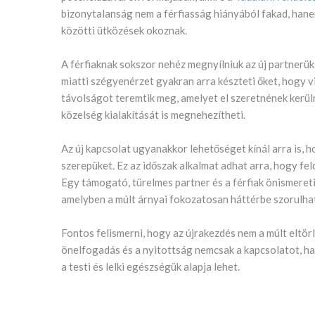
bizonytalanság nem a férfiasság hiányából fakad, hanem
közötti ütközések okoznak.
A férfiaknak sokszor nehéz megnyílniuk az új partnerük 
miatti szégyenérzet gyakran arra készteti őket, hogy v
távolságot teremtik meg, amelyet el szeretnének kerülni
közelség kialakítását is megnehezítheti.
Az új kapcsolat ugyanakkor lehetőséget kínál arra is, 
szerepüket. Ez az időszak alkalmat adhat arra, hogy fe
Egy támogató, türelmes partner és a férfiak önismeret
amelyben a múlt árnyai fokozatosan háttérbe szorulha
Fontos felismerni, hogy az újrakezdés nem a múlt eltör
önelfogadás és a nyitottság nemcsak a kapcsolatot, han
a testi és lelki egészségük alapja lehet.