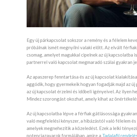
Egy új párkapcsolat sokszor a remény és a félelem keve
próbálnak ismét megnyílni valaki előtt. Az elvált férf
csomag, amelyet magukkal cipelnek az új kapcsolatba i
partnerrel való kapcsolat megmaradó szálai gyakran jel
Az apaszerep fenntartása és az új kapcsolat kialakítás
aggódik, hogy gyermekeik hogyan fogadják majd az új pa
az új kapcsolat érzelmi és időbeli igényeivel. Az ilyen
Mindez szorongást okozhat, amely kihat az önértékelésre
Az új kapcsolatba lépve a férfiak gátlásossága gyakran
való megfelelési kényszer, a hibázástól való félelem é
amelyek megnehezítik a közeledést. Ezek a lelki tényez
potenciazavarok formájában, amire a
Tadalafil rendelé