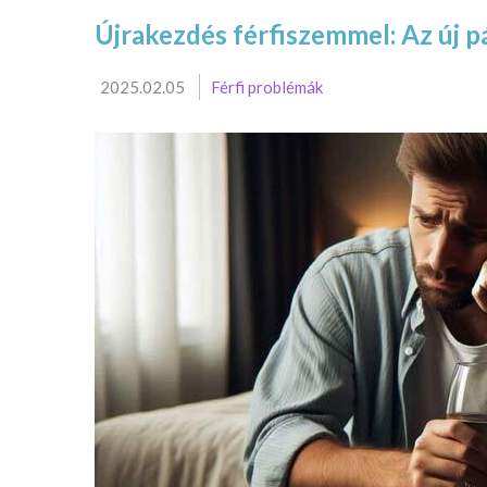
Újrakezdés férfiszemmel: Az új 
2025.02.05
Férfi problémák