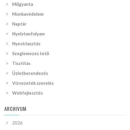
Műgyanta
Munkavédelem
Naptár
Nyelvtanfolyam
Nyestriasztás
Szeglemezes tető
Tisztítás
Üzletberendezés
Vízvezeték szerelés
Webfejlesztés
ARCHIVUM
2026