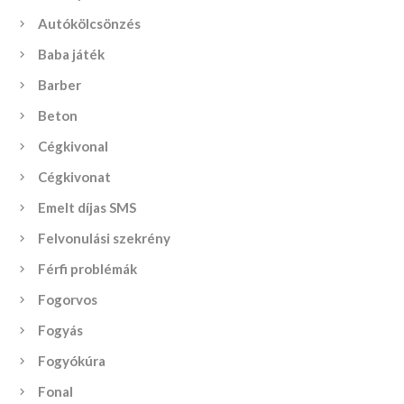
Autókölcsönzés
Baba játék
Barber
Beton
Cégkivonal
Cégkivonat
Emelt díjas SMS
Felvonulási szekrény
Férfi problémák
Fogorvos
Fogyás
Fogyókúra
Fonal