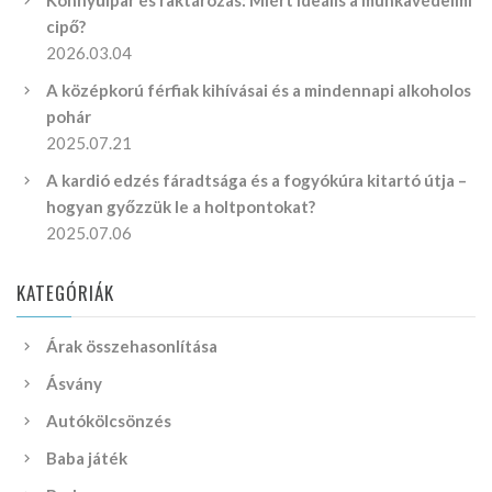
Könnyűipar és raktározás: Miért ideális a munkavédelmi
cipő?
2026.03.04
A középkorú férfiak kihívásai és a mindennapi alkoholos
pohár
2025.07.21
A kardió edzés fáradtsága és a fogyókúra kitartó útja –
hogyan győzzük le a holtpontokat?
2025.07.06
KATEGÓRIÁK
Árak összehasonlítása
Ásvány
Autókölcsönzés
Baba játék