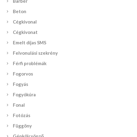
Barber
Beton
Cégkivonal
Cégkivonat
Emelt díjas SMS
Felvonulási szekrény
Férfi problémák
Fogorvos
Fogyás
Fogyókúra
Fonal
Fotózás
Függöny
Gépkölcsönző