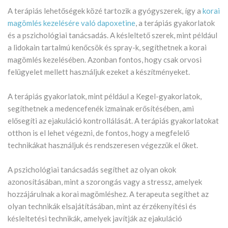
A terápiás lehetőségek közé tartozik a gyógyszerek, így a
korai
magömlés kezelésére való dapoxetine
, a terápiás gyakorlatok
és a pszichológiai tanácsadás. A késleltető szerek, mint például
a lidokain tartalmú kenőcsök és spray-k, segíthetnek a korai
magömlés kezelésében. Azonban fontos, hogy csak orvosi
felügyelet mellett használjuk ezeket a készítményeket.
A terápiás gyakorlatok, mint például a Kegel-gyakorlatok,
segíthetnek a medencefenék izmainak erősítésében, ami
elősegíti az ejakuláció kontrollálását. A terápiás gyakorlatokat
otthon is el lehet végezni, de fontos, hogy a megfelelő
technikákat használjuk és rendszeresen végezzük el őket.
A pszichológiai tanácsadás segíthet az olyan okok
azonosításában, mint a szorongás vagy a stressz, amelyek
hozzájárulnak a korai magömléshez. A terapeuta segíthet az
olyan technikák elsajátításában, mint az érzékenyítési és
késleltetési technikák, amelyek javítják az ejakuláció