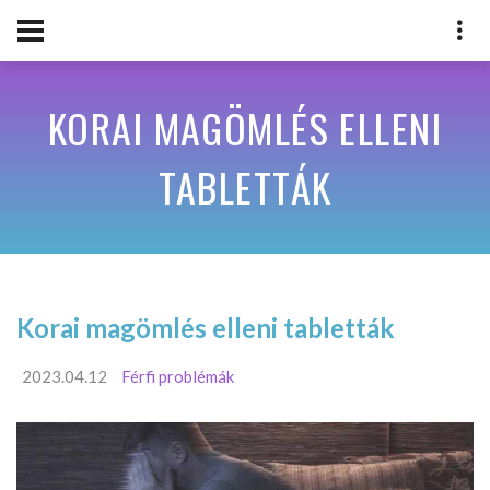
KORAI MAGÖMLÉS ELLENI
TABLETTÁK
Korai magömlés elleni tabletták
2023.04.12
Férfi problémák