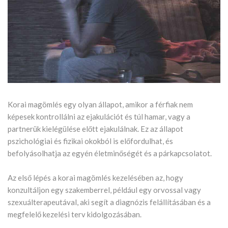
Korai magömlés egy olyan állapot, amikor a férfiak nem
képesek kontrollálni az ejakulációt és túl hamar, vagy a
partnerük kielégülése előtt ejakulálnak. Ez az állapot
pszichológiai és fizikai okokból is előfordulhat, és
befolyásolhatja az egyén életminőségét és a párkapcsolatot.
Az első lépés a korai magömlés kezelésében az, hogy
konzultáljon egy szakemberrel, például egy orvossal vagy
szexuálterapeutával, aki segít a diagnózis felállításában és a
megfelelő kezelési terv kidolgozásában.