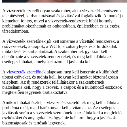
A vízvezeték szerelő olyan szakember, aki a vízvezeték-rendszerek
telepítésével, karbantartásával és javításával foglalkozik. A munkája
kiemelten fontos, mivel a vízvezeték-rendszerek hibái komoly
problémákat okozhatnak az otthonokban, épületekben és az egész
társadalomban.
A vízvezeték szerelőnek jól kell ismernie a vízellátó rendszerek, a
csővezetékek, a csapok, a WC-k, a zuhanyfejek és a fürdőkádak
működését és karbantartását. A szakembernek gyakran kell
ellenőriznie a vízvezeték-rendszereket, és meg kell találnia az
esetleges hibákat, amelyeket azonnal javítania kell.
A
vízvezeték szerelőnek
alaposan meg kell ismernie a különböző
típusú csöveket, és tudnia kell, hogyan kell azokat biztonságosan
telepíteni. Az új rendszerek felállításakor a szakembernek
biztosítania kell, hogy a csövek, a csapok és a különböző eszközök
megfelelően legyenek csatlakoztatva.
Amikor hibákat észlel, a vízvezeték szerelőnek meg kell találnia a
probléma okát, majd hatékonyan kell javítania azt. Az esetleges
javítások során a vízvezeték szerelőnek használnia kell a megfelelő
eszközöket és anyagokat, és ügyelnie kell arra, hogy a javítások
biztonságosak és tartósak legyenek.