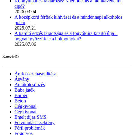
Könnyűipar és raktározás: Miért ideális a munkavédelmi
cipő?
2026.03.04
A középkorú férfiak kihívásai és a mindennapi alkoholos
pohár
2025.07.21
A kardió edzés fáradtsága és a fogyókúra kitartó útja –
hogyan győzzük le a holtpontokat?
2025.07.06
Kategóriák
Árak összehasonlítása
Ásvány
Autókölcsönzés
Baba játék
Barber
Beton
Cégkivonal
Cégkivonat
Emelt díjas SMS
Felvonulási szekrény
Férfi problémák
Fogorvos