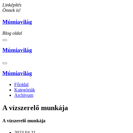
Linképítés
Önnek is!
Múmiavilág
Blog oldal
Múmiavilág
Múmiavilág
Főoldal
Kategóriák
Archivum
A vízszerelő munkája
A vízszerelő munkája
2023.04.21