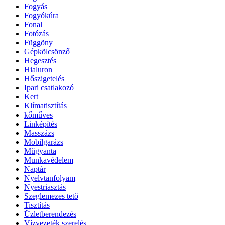
Fogyás
Fogyókúra
Fonal
Fotózás
Függöny
Gépkölcsönző
Hegesztés
Hialuron
Hőszigetelés
Ipari csatlakozó
Kert
Klímatisztítás
kőműves
Linképítés
Masszázs
Mobilgarázs
Műgyanta
Munkavédelem
Naptár
Nyelvtanfolyam
Nyestriasztás
Szeglemezes tető
Tisztítás
Üzletberendezés
Vízvezeték szerelés