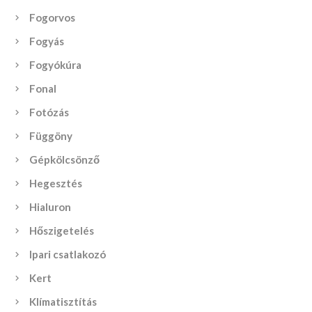
Fogorvos
Fogyás
Fogyókúra
Fonal
Fotózás
Függöny
Gépkölcsönző
Hegesztés
Hialuron
Hőszigetelés
Ipari csatlakozó
Kert
Klímatisztítás