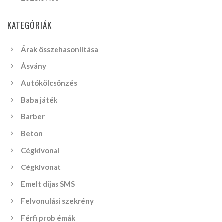
KATEGÓRIÁK
Árak összehasonlítása
Ásvány
Autókölcsönzés
Baba játék
Barber
Beton
Cégkivonal
Cégkivonat
Emelt díjas SMS
Felvonulási szekrény
Férfi problémák