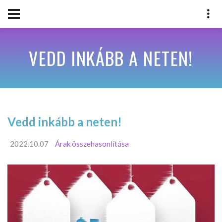
VEDD INKÁBB A NETEN!
Vedd inkább a neten!
2022.10.07
Árak összehasonlítása