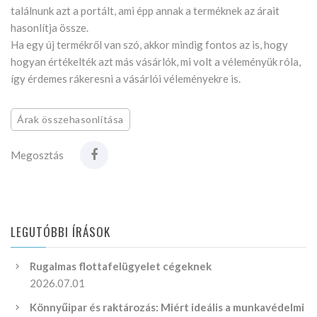
találnunk azt a portált, ami épp annak a terméknek az árait
hasonlítja össze.
Ha egy új termékről van szó, akkor mindig fontos az is, hogy
hogyan értékelték azt más vásárlók, mi volt a véleményük róla,
így érdemes rákeresni a vásárlói véleményekre is.
Árak összehasonlítása
Megosztás
LEGUTÓBBI ÍRÁSOK
Rugalmas flottafelügyelet cégeknek
2026.07.01
Könnyűipar és raktározás: Miért ideális a munkavédelmi