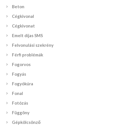
Beton
Cégkivonal
Cégkivonat
Emelt díjas SMS
Felvonulási szekrény
Férfi problémák
Fogorvos
Fogyás
Fogyókúra
Fonal
Fotózás
Függöny
Gépkölcsönző