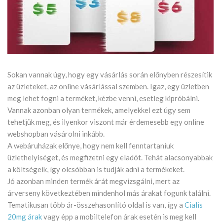
Sokan vannak úgy, hogy egy vásárlás során előnyben részesítik
az üzleteket, az online vásárlással szemben. Igaz, egy üzletben
meg lehet fogni a terméket, kézbe venni, esetleg kipróbálni.
Vannak azonban olyan termékek, amelyekkel ezt úgy sem
tehetjük meg, és ilyenkor viszont már érdemesebb egy online
webshopban vásárolni inkább.
A webáruházak előnye, hogy nem kell fenntartaniuk
üzlethelyiséget, és megfizetni egy eladót. Tehát alacsonyabbak
a költségeik, így olcsóbban is tudják adni a termékeket.
Jó azonban minden termék árát megvizsgálni, mert az
árverseny következtében mindenhol más árakat fogunk találni.
Tematikusan több ár-összehasonlító oldal is van, így a
Cialis
20mg árak
vagy épp a mobiltelefon árak esetén is meg kell