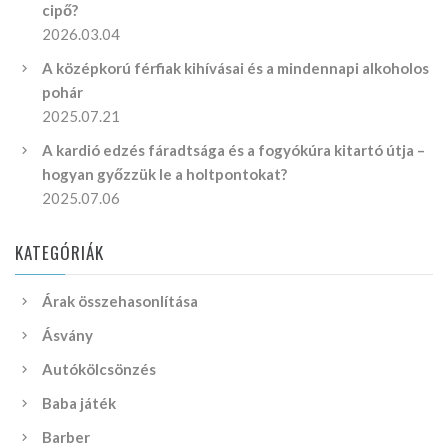
cipő?
2026.03.04
A középkorú férfiak kihívásai és a mindennapi alkoholos
pohár
2025.07.21
A kardió edzés fáradtsága és a fogyókúra kitartó útja –
hogyan győzzük le a holtpontokat?
2025.07.06
KATEGÓRIÁK
Árak összehasonlítása
Ásvány
Autókölcsönzés
Baba játék
Barber