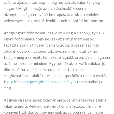
csábító ajánlat után még mindig hezitálnak: vajon tényleg
megéri? Megfelel majd az elvárásoknak? Ebben a
bizonytalanságban a vásárlási tapasztalatok és rendelés
vélemények azok, amik átlendíthetnek a döntési holtponton.
Ahogy egyre több webáruház jelenik meg a piacon, úgy válik
egyre fontosabbá, hogy ne csak az árat, hanem mások
tapasztalatait is figyelembe vegyük. Az árösszehasonlító
oldalak kiváló kiindulópontok: gyorsan megmutatják, hol
találjuk meg a keresett terméket a legjobb áron. De önmagában
az ár nem mond el mindent. Egy termék akkor válik valóban jó
döntéssé, ha azt mások is hasznosnak, tartósnak,
megbízhatónak találták – és ezt épp speciális termékek esetén
is pl a
Kamagra pezsgőtabletta vélemények
révén tudhatjuk
meg.
Az ilyen visszajelzések gyakran apró, de lényeges részletekre
világítanak rá. Például, hogy egy konyhai eszköz mennyire
könnyen tisztítható, hogy egy matrac valóban kényelmes-e