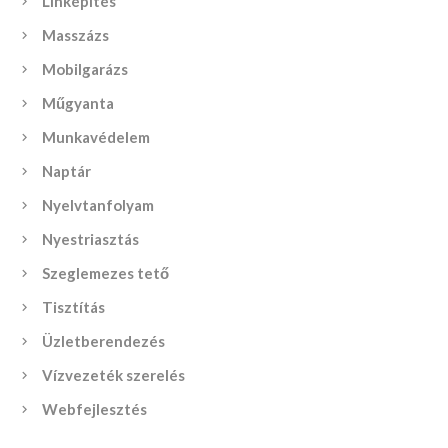
Linképítés
Masszázs
Mobilgarázs
Műgyanta
Munkavédelem
Naptár
Nyelvtanfolyam
Nyestriasztás
Szeglemezes tető
Tisztítás
Üzletberendezés
Vízvezeték szerelés
Webfejlesztés