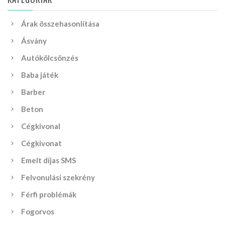
Árak összehasonlítása
Ásvány
Autókölcsönzés
Baba játék
Barber
Beton
Cégkivonal
Cégkivonat
Emelt díjas SMS
Felvonulási szekrény
Férfi problémák
Fogorvos