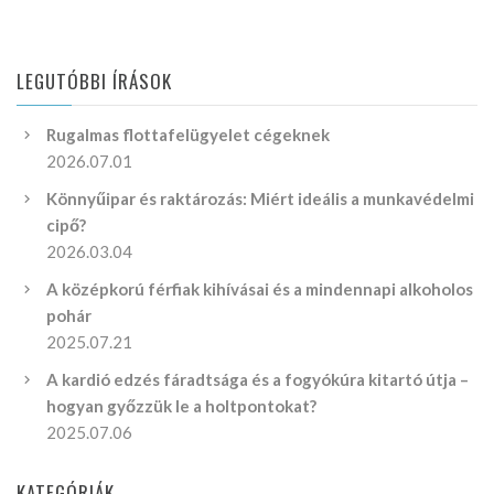
LEGUTÓBBI ÍRÁSOK
Rugalmas flottafelügyelet cégeknek
2026.07.01
Könnyűipar és raktározás: Miért ideális a munkavédelmi
cipő?
2026.03.04
A középkorú férfiak kihívásai és a mindennapi alkoholos
pohár
2025.07.21
A kardió edzés fáradtsága és a fogyókúra kitartó útja –
hogyan győzzük le a holtpontokat?
2025.07.06
KATEGÓRIÁK