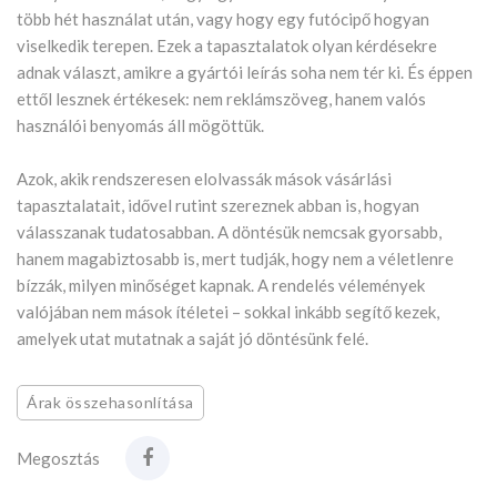
több hét használat után, vagy hogy egy futócipő hogyan
viselkedik terepen. Ezek a tapasztalatok olyan kérdésekre
adnak választ, amikre a gyártói leírás soha nem tér ki. És éppen
ettől lesznek értékesek: nem reklámszöveg, hanem valós
használói benyomás áll mögöttük.
Azok, akik rendszeresen elolvassák mások vásárlási
tapasztalatait, idővel rutint szereznek abban is, hogyan
válasszanak tudatosabban. A döntésük nemcsak gyorsabb,
hanem magabiztosabb is, mert tudják, hogy nem a véletlenre
bízzák, milyen minőséget kapnak. A rendelés vélemények
valójában nem mások ítéletei – sokkal inkább segítő kezek,
amelyek utat mutatnak a saját jó döntésünk felé.
Árak összehasonlítása
Megosztás