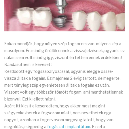
Sokan mondják, hogy milyen szép fogsorom van, milyen szép a
mosolyom. Én mindig örülök ennek a visszajelzésnek, ugyanis ez
nálam sem volt mindig így, viszont én tettem ennek érdekében!
Ráadásul nem is keveset!
Kezdődött egy fogszabályozással, ugyanis eléggé össze-
vissza álltak a fogaim. Ez majdnem 2 évig tartott, de megérte,
mert tényleg szép egyenletesen álltak a fogaim ez után.
Viszont volt egy többször tömött fogam, ami menthetetlennek
bizonyul. Ezt ki ellett húzni.
Azért itt kicsit elkeseredtem, hogy akkor most megint
szégyenkezhetek a fogsorom miatt, nem nevethetek egy
nagyot, azonban a fogorvosom megnyugtatott, hogy van
megoldás, mégpedig a
fogászati implantátum
. Ezzel a