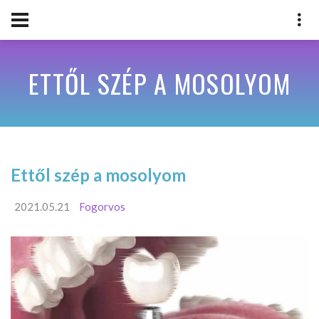
ETTŐL SZÉP A MOSOLYOM
Ettől szép a mosolyom
2021.05.21
Fogorvos