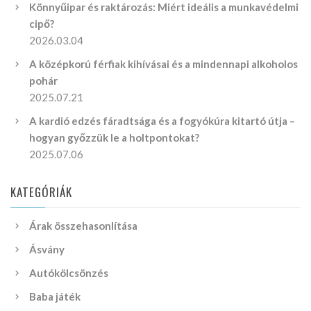
Könnyűipar és raktározás: Miért ideális a munkavédelmi
cipő?
2026.03.04
A középkorú férfiak kihívásai és a mindennapi alkoholos
pohár
2025.07.21
A kardió edzés fáradtsága és a fogyókúra kitartó útja –
hogyan győzzük le a holtpontokat?
2025.07.06
KATEGÓRIÁK
Árak összehasonlítása
Ásvány
Autókölcsönzés
Baba játék